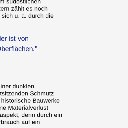
im südöstlichen
ern zählt es noch
ich u. a. durch die
er ist von
berflächen."
iner dunklen
stsitzenden Schmutz
 historische Bauwerke
e Materialverlust
ltaspekt, denn durch ein
rbrauch auf ein