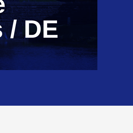
e
s / DE