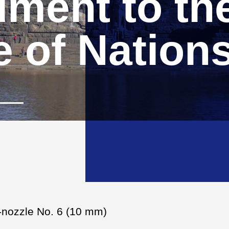
ment to th
e of Nation
i-nozzle No. 6 (10 mm)