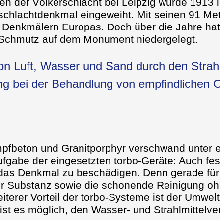
n der Völkerschlacht bei Leipzig wurde 1913 
schlachtdenkmal eingeweiht. Mit seinen 91 Met
Denkmälern Europas. Doch über die Jahre hat s
 Schmutz auf dem Monument niedergelegt.
 von Luft, Wasser und Sand durch den Strahl
g bei der Behandlung von empfindlichen O
fbeton und Granitporphyr verschwand unter e
ufgabe der eingesetzten torbo-Geräte: Auch fe
 das Denkmal zu beschädigen. Denn gerade für
er Substanz sowie die schonende Reinigung ohn
weiterer Vorteil der torbo-Systeme ist der Umwe
 ist es möglich, den Wasser- und Strahlmittelve